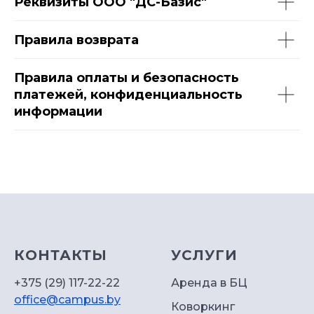
Реквизиты ООО "ДС-Базис"
Правила возврата
Правила оплаты и безопасность
платежей, конфиденциальность
информации
Свяжитесь
с
нами
КОНТАКТЫ
УСЛУГИ
чтобы
+375 (29) 117-22-22
Аренда в БЦ
office@campus.by
мы
Коворкинг