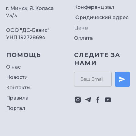
подобрали
Конференц зал
г. Минск, Я. Коласа
73/3
Юридический адрес
для
Цены
вас
ООО "ДС-Базис"
УНП 192728694
Оплата
лучшее
условие
ПОМОЩЬ
СЛЕДИТЕ ЗА
НАМИ
аренды
О нас
офиса
Новости
или
Контакты
рабочего
Правила
места
Портал