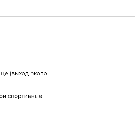
ице (выход около
вои спортивные