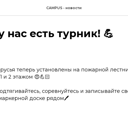
CAMPUS - новости
у нас есть турник! 💪
брусья теперь установлены на пожарной лестн
 и 2 этажом 😍💪🏻
одтягивайтесь, соревнуйтесь и записывайте с
маркерной доске рядом🖊️